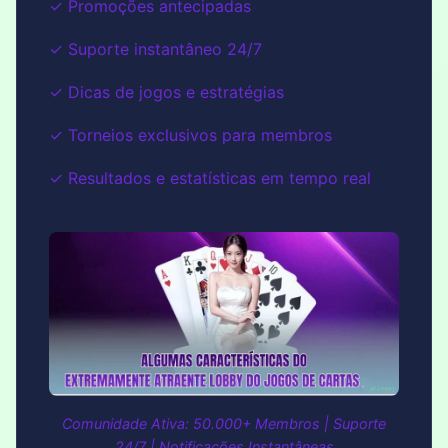
✓ Promoções antecipadas
✓ Suporte instantâneo 24/7
✓ Dicas de jogos e estratégias
✓ Torneios exclusivos para membros
✓ Resultados e estatísticas em tempo real
Comunidade Ativa: 50.000+ Membros | Suporte
24/7 | Notificações Instantâneas