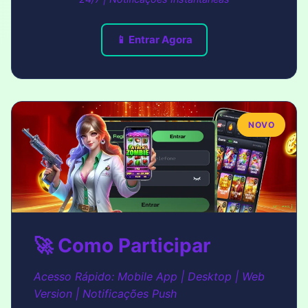
📱 Entrar Agora
NOVO
🚀 Como Participar
Acesso Rápido: Mobile App | Desktop | Web
Version | Notificações Push