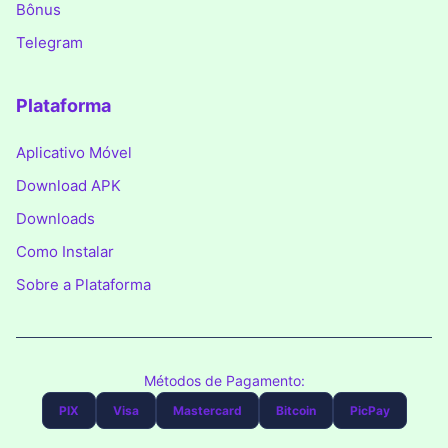
Bônus
Telegram
Plataforma
Aplicativo Móvel
Download APK
Downloads
Como Instalar
Sobre a Plataforma
Métodos de Pagamento:
PIX
Visa
Mastercard
Bitcoin
PicPay