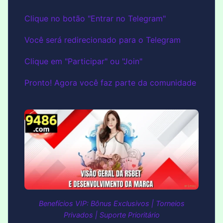
Clique no botão "Entrar no Telegram"
Você será redirecionado para o Telegram
Clique em "Participar" ou "Join"
Pronto! Agora você faz parte da comunidade
Benefícios VIP: Bônus Exclusivos | Torneios
Privados | Suporte Prioritário