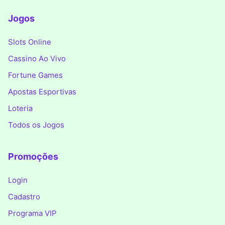
Jogos
Slots Online
Cassino Ao Vivo
Fortune Games
Apostas Esportivas
Loteria
Todos os Jogos
Promoções
Login
Cadastro
Programa VIP