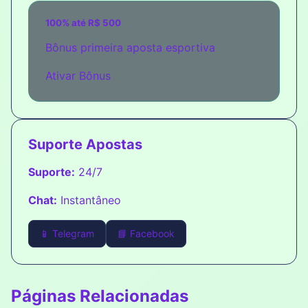
100% até R$ 500
Bônus primeira aposta esportiva
Ativar Bônus
Suporte Apostas
Suporte:
24/7
Chat:
Instantâneo
📱 Telegram
📘 Facebook
Páginas Relacionadas