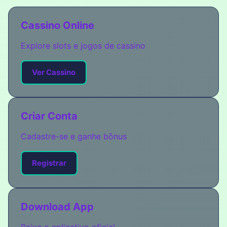
Cassino Online
Explore slots e jogos de cassino
Ver Cassino
Criar Conta
Cadastre-se e ganhe bônus
Registrar
Download App
Baixe o aplicativo oficial