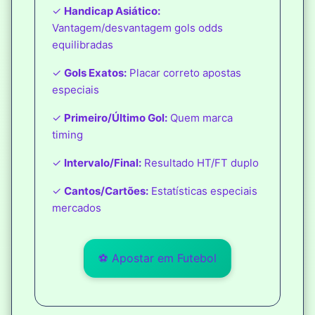
✓
Handicap Asiático:
Vantagem/desvantagem gols odds
equilibradas
✓
Gols Exatos:
Placar correto apostas
especiais
✓
Primeiro/Último Gol:
Quem marca
timing
✓
Intervalo/Final:
Resultado HT/FT duplo
✓
Cantos/Cartões:
Estatísticas especiais
mercados
⚽ Apostar em Futebol