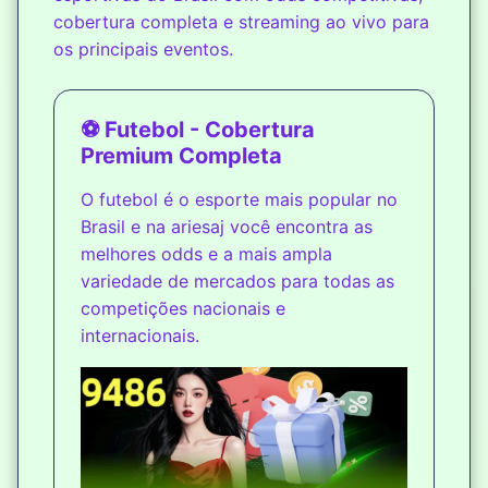
cobertura completa e streaming ao vivo para
os principais eventos.
⚽ Futebol - Cobertura
Premium Completa
O futebol é o esporte mais popular no
Brasil e na ariesaj você encontra as
melhores odds e a mais ampla
variedade de mercados para todas as
competições nacionais e
internacionais.