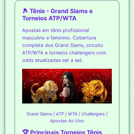
🎾 Tênis - Grand Slams e
Torneios ATP/WTA
Apostas em tênis profissional
masculino e feminino. Cobertura
completa dos Grand Slams, circuito
ATP/WTA e torneios challengers com
odds atualizadas set a set.
Grand Slams | ATP | WTA | Challengers |
Apostas Ao Vivo
🏆 Principais Torneios Tênis