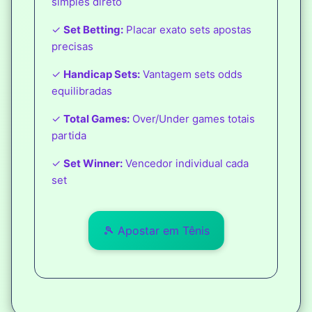
simples direto
✓
Set Betting:
Placar exato sets apostas
precisas
✓
Handicap Sets:
Vantagem sets odds
equilibradas
✓
Total Games:
Over/Under games totais
partida
✓
Set Winner:
Vencedor individual cada
set
🎾 Apostar em Tênis