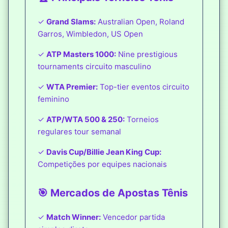
✓
Grand Slams:
Australian Open, Roland
Garros, Wimbledon, US Open
✓
ATP Masters 1000:
Nine prestigious
tournaments circuito masculino
✓
WTA Premier:
Top-tier eventos circuito
feminino
✓
ATP/WTA 500 & 250:
Torneios
regulares tour semanal
✓
Davis Cup/Billie Jean King Cup:
Competições por equipes nacionais
🎯 Mercados de Apostas Tênis
✓
Match Winner:
Vencedor partida