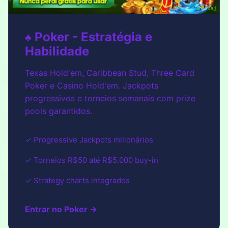
♠️ Poker - Estratégia e
Habilidade
Texas Hold'em, Caribbean Stud, Three Card
Poker e Casino Hold'em. Jackpots
progressivos e torneios semanais com prize
pools garantidos.
✓ Progressive Jackpots milionários
✓ Torneios R$50 até R$5.000 buy-in
✓ Strategy charts integrados
Entrar no Poker →