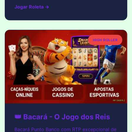
Jogar Roleta →
HIGH ROLLER
👑 Bacará - O Jogo dos Reis
Bacará Punto Banco com RTP excepcional de