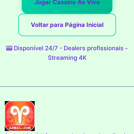
Jogar Cassino Ao Vivo
Voltar para Página Inicial
🎰 Disponível 24/7 - Dealers profissionais -
Streaming 4K