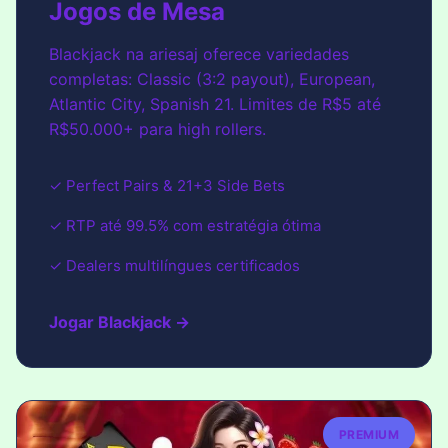
Jogos de Mesa
Blackjack na ariesaj oferece variedades
completas: Classic (3:2 payout), European,
Atlantic City, Spanish 21. Limites de R$5 até
R$50.000+ para high rollers.
✓ Perfect Pairs & 21+3 Side Bets
✓ RTP até 99.5% com estratégia ótima
✓ Dealers multilíngues certificados
Jogar Blackjack →
PREMIUM