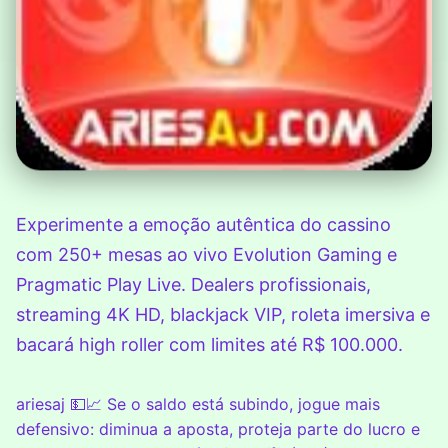
Experimente a emoção autêntica do cassino
com 250+ mesas ao vivo Evolution Gaming e
Pragmatic Play Live. Dealers profissionais,
streaming 4K HD, blackjack VIP, roleta imersiva e
bacará high roller com limites até R$ 100.000.
ariesaj 💵📈 Se o saldo está subindo, jogue mais
defensivo: diminua a aposta, proteja parte do lucro e