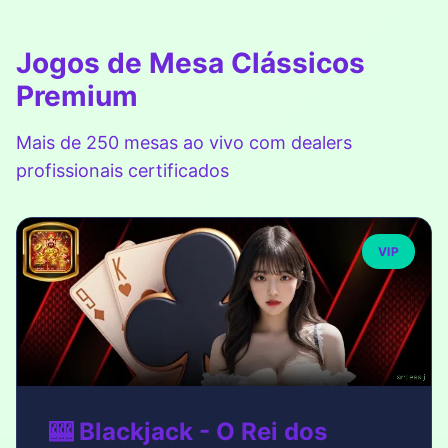
Jogos de Mesa Clássicos
Premium
Mais de 250 mesas ao vivo com dealers
profissionais certificados
VIP
🎰 Blackjack - O Rei dos