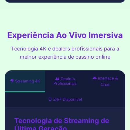
Experiência Ao Vivo Imersiva
Tecnologia 4K e dealers profissionais para a
melhor experiência de cassino online
🎮 Interface &
👥 Dealers
🎥 Streaming 4K
Profissionais
Chat
⏰ 24/7 Disponível
Tecnologia de Streaming de
Última Geração