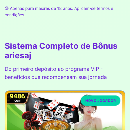
🔞 Apenas para maiores de 18 anos. Aplicam-se termos e
condições.
Sistema Completo de Bônus
ariesaj
Do primeiro depósito ao programa VIP -
benefícios que recompensam sua jornada
NOVO JOGADOR