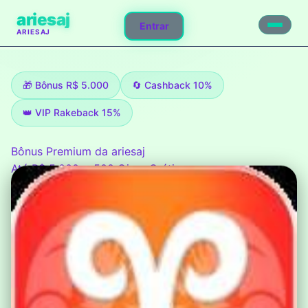
ariesaj
Entrar
ARIESAJ
🎁 Bônus R$ 5.000
🔄 Cashback 10%
👑 VIP Rakeback 15%
Bônus Premium da ariesaj
Até R$ 5.000 + 500 Giros Grátis