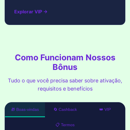
Explorar VIP →
Como Funcionam Nossos
Bônus
Tudo o que você precisa saber sobre ativação,
requisitos e benefícios
🎁 Boas-vindas
🔄 Cashback
👑 VIP
📋 Termos