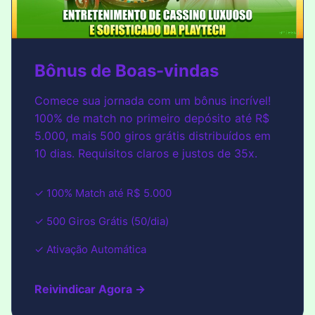
Bônus de Boas-vindas
Comece sua jornada com um bônus incrível!
100% de match no primeiro depósito até R$
5.000, mais 500 giros grátis distribuídos em
10 dias. Requisitos claros e justos de 35x.
✓ 100% Match até R$ 5.000
✓ 500 Giros Grátis (50/dia)
✓ Ativação Automática
Reivindicar Agora →