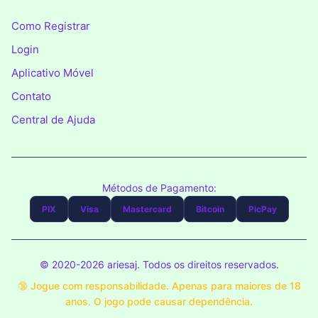
Como Registrar
Login
Aplicativo Móvel
Contato
Central de Ajuda
Métodos de Pagamento:
PIX
Visa
Mastercard
Bitcoin
PicPay
© 2020-2026 ariesaj. Todos os direitos reservados.
🔞 Jogue com responsabilidade. Apenas para maiores de 18
anos. O jogo pode causar dependência.