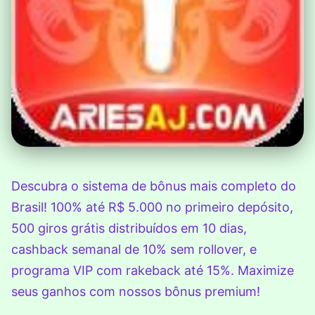
Descubra o sistema de bônus mais completo do
Brasil! 100% até R$ 5.000 no primeiro depósito,
500 giros grátis distribuídos em 10 dias,
cashback semanal de 10% sem rollover, e
programa VIP com rakeback até 15%. Maximize
seus ganhos com nossos bônus premium!