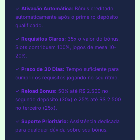
✓
Ativação Automática:
Bônus creditado
automaticamente após o primeiro depósito
qualificado.
✓
Requisitos Claros:
35x o valor do bônus.
Slots contribuem 100%, jogos de mesa 10-
20%.
✓
Prazo de 30 Dias:
Tempo suficiente para
cumprir os requisitos jogando no seu ritmo.
✓
Reload Bonus:
50% até R$ 2.500 no
segundo depósito (30x) e 25% até R$ 2.500
no terceiro (25x).
✓
Suporte Prioritário:
Assistência dedicada
para qualquer dúvida sobre seu bônus.