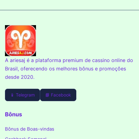
A ariesaj é a plataforma premium de cassino online do
Brasil, oferecendo os melhores bônus e promoções
desde 2020.
📱 Telegram
📘 Facebook
Bônus
Bônus de Boas-vindas