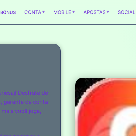
CONTA
MOBILE
APOSTAS
SOCIAL
BÔNUS
▼
▼
▼
riesaj! Desfrute de
, gerente de conta
 mais você joga,
elere: mantenha o