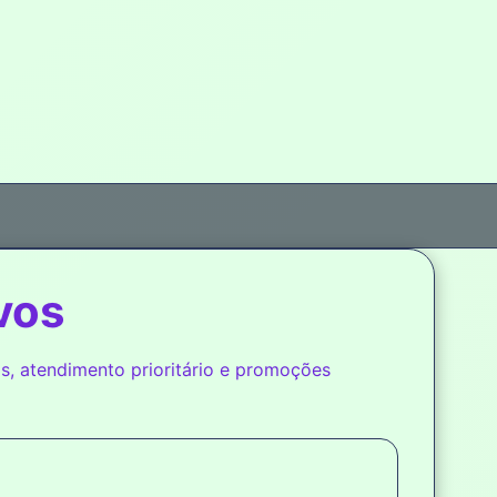
vos
os, atendimento prioritário e promoções