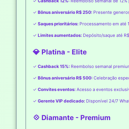
✓
Cashback 12%:
Reembolso semanal de 12% 
✓
Bônus aniversário R$ 250:
Presente genero
✓
Saques prioritários:
Processamento em até 1
✓
Limites aumentados:
Depósito/saque até R$
💎 Platina - Elite
✓
Cashback 15%:
Reembolso semanal premiu
✓
Bônus aniversário R$ 500:
Celebração espec
✓
Convites eventos:
Acesso a eventos exclusi
✓
Gerente VIP dedicado:
Disponível 24/7 Wha
💠 Diamante - Premium