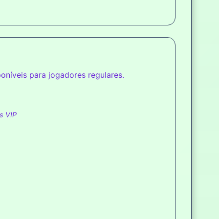
oníveis para jogadores regulares.
s VIP