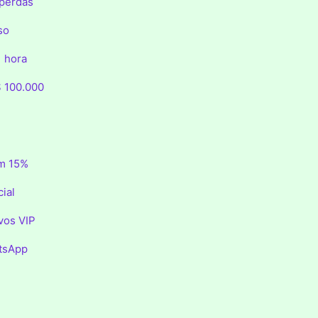
perdas
so
 hora
 100.000
m 15%
ial
vos VIP
tsApp