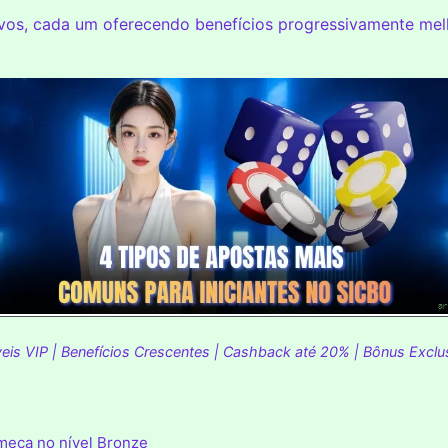
ivos, cada um oferecendo benefícios progressivamente me
veis VIP | Benefícios Crescentes | Cashback até 20% | Bônus Exclu
eça no nível Bronze