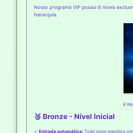
Nosso programa VIP possui 6 níveis exclus
hierarquia.
6 Ní
🥉 Bronze - Nível Inicial
✓
Entrada automática:
Todo novo membro com