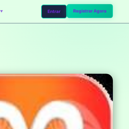
Registrar Agora
Entrar
▼