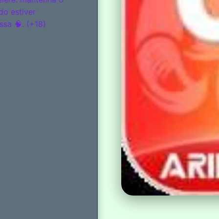
do estiver
ssa 🧠. (+18)