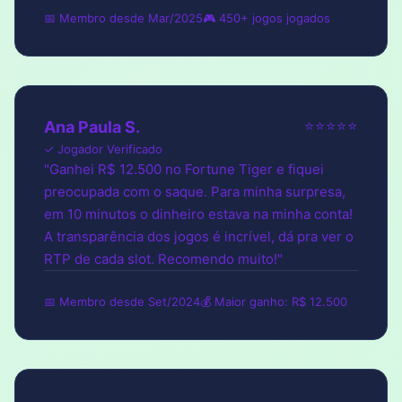
📅 Membro desde Mar/2025
🎮 450+ jogos jogados
⭐⭐⭐⭐⭐
Ana Paula S.
✓ Jogador Verificado
"Ganhei R$ 12.500 no Fortune Tiger e fiquei
preocupada com o saque. Para minha surpresa,
em 10 minutos o dinheiro estava na minha conta!
A transparência dos jogos é incrível, dá pra ver o
RTP de cada slot. Recomendo muito!"
📅 Membro desde Set/2024
💰 Maior ganho: R$ 12.500