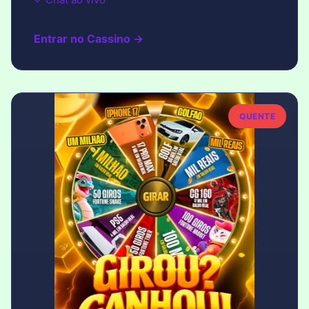
Entrar no Cassino →
QUENTE