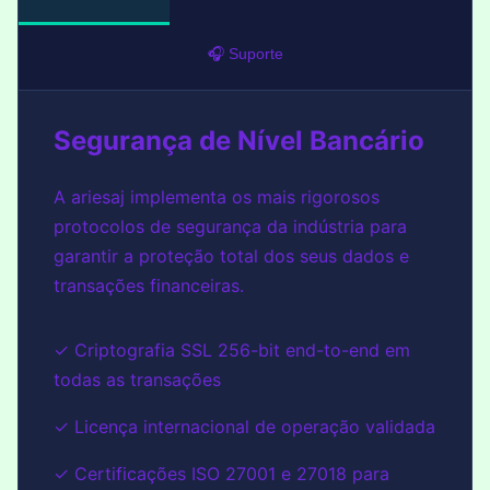
🎧 Suporte
Segurança de Nível Bancário
A ariesaj implementa os mais rigorosos
protocolos de segurança da indústria para
garantir a proteção total dos seus dados e
transações financeiras.
✓ Criptografia SSL 256-bit end-to-end em
todas as transações
✓ Licença internacional de operação validada
✓ Certificações ISO 27001 e 27018 para