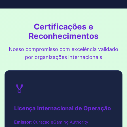
Certificações e
Reconhecimentos
Nosso compromisso com excelência validado
por organizações internacionais
🏅
Licença Internacional de Operação
Emissor:
Curaçao eGaming Authority