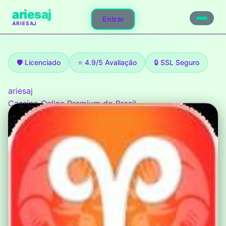
ariesaj
Entrar
ARIESAJ
🛡️ Licenciado
⭐ 4.9/5 Avaliação
🔒 SSL Seguro
ariesaj
Cassino Online Premium do Brasil