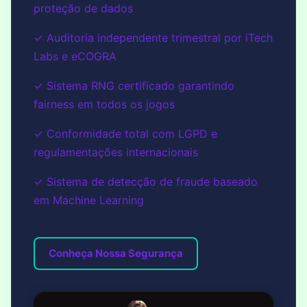
proteção de dados
✓ Auditoria independente trimestral por iTech
Labs e eCOGRA
✓ Sistema RNG certificado garantindo
fairness em todos os jogos
✓ Conformidade total com LGPD e
regulamentações internacionais
✓ Sistema de detecção de fraude baseado
em Machine Learning
Conheça Nossa Segurança