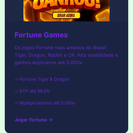
Fortune Games
Os jogos Fortune mais amados do Brasil:
Tiger, Dragon, Rabbit e OX. Alta volatilidade e
ganhos explosivos até 5.000x.
✓ Fortune Tiger & Dragon
✓ RTP até 96.8%
✓ Multiplicadores até 5.000x
Jogar Fortune →