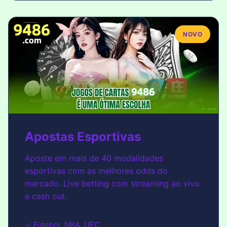
NOVO
Apostas Esportivas
Aposte em mais de 40 modalidades
esportivas com as melhores odds do
mercado. Live betting com streaming ao vivo
e cash out.
✓ Futebol, NBA, UFC