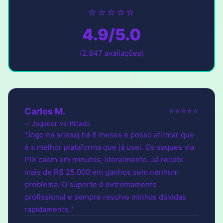
⭐⭐⭐⭐⭐
4.9/5.0
(2.847 avaliações)
⭐⭐⭐⭐⭐
Carlos M.
✓ Jogador Verificado
"Jogo na ariesaj há 8 meses e posso afirmar que
é a melhor plataforma que já usei. Os saques via
PIX caem em minutos, literalmente. Já recebi
mais de R$ 25.000 em ganhos sem nenhum
problema. O suporte é extremamente
profissional e sempre resolve minhas dúvidas
rapidamente."