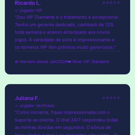
⭐⭐⭐⭐⭐
Ricardo L.
✓ Jogador VIP
"Sou VIP Diamante e o tratamento é excepcional.
Tenho um gerente dedicado, cashback de 12%
toda semana e acesso antecipado aos novos
jogos. A variedade de slots é impressionante e
os torneios VIP têm prêmios muito generosos."
📅 Membro desde Jan/2024
👑 Nível VIP: Diamante
⭐⭐⭐⭐⭐
Juliana F.
✓ Jogador Verificado
"Como iniciante, fiquei impressionada com o
suporte ao cliente. O chat 24/7 respondeu todas
as minhas dúvidas em segundos. O bônus de
boas-vindas é real e os requisitos são justos. Já