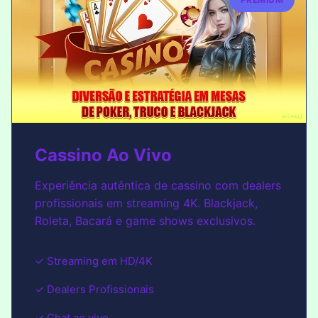
Cassino Ao Vivo
Experiência autêntica de cassino com dealers
profissionais em streaming 4K. Blackjack,
Roleta, Bacará e game shows exclusivos.
✓ Streaming em HD/4K
✓ Dealers Profissionais
✓ Chat ao vivo