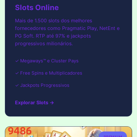
Slots Online
Mais de 1.500 slots dos melhores
fornecedores como Pragmatic Play, NetEnt e
PG Soft. RTP até 97% e jackpots
progressivos milionários.
✓ Megaways™ e Cluster Pays
✓ Free Spins e Multiplicadores
✓ Jackpots Progressivos
Explorar Slots →
PREMIUM