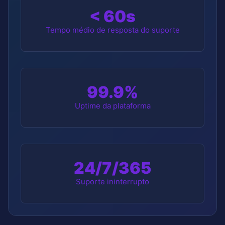
< 60s
Tempo médio de resposta do suporte
99.9%
Uptime da plataforma
24/7/365
Suporte ininterrupto